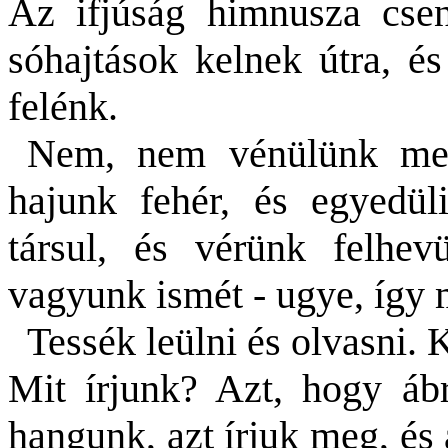
Az ifjúság himnusza cse
sóhajtások kelnek útra, é
felénk.
Nem, nem vénülünk meg,
hajunk fehér, és egyedül
társul, és vérünk felhev
vagyunk ismét - ugye, így 
Tessék leülni és olvasni. K
Mit írjunk? Azt, hogy áb
hangunk, azt írjuk meg, é