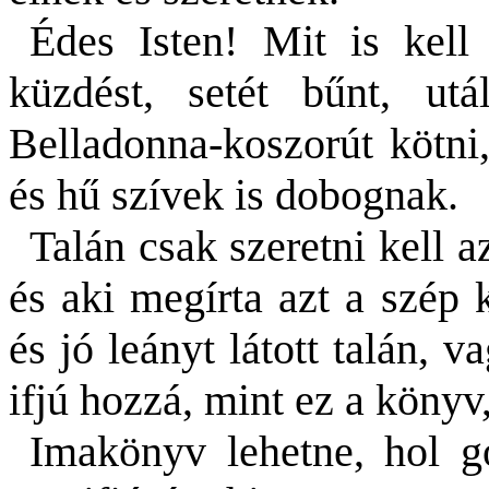
Édes Isten! Mit is kell
küzdést,
setét
bűnt, utál
Belladonna-koszorút kötni,
és hű szívek is dobognak.
Talán csak szeretni kell a
és aki megírta azt a szép 
és jó leányt látott talán, v
ifjú hozzá, mint ez a könyv
Imakönyv lehetne, hol go