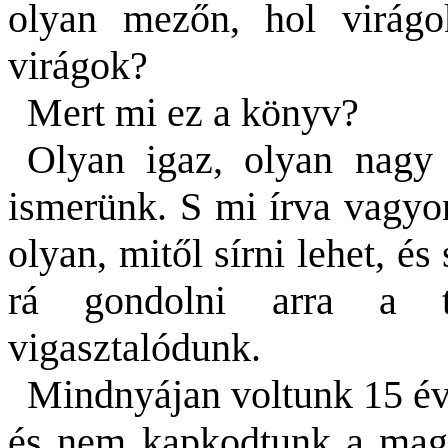
olyan mezőn, hol virágo
virágok?
Mert mi ez a könyv?
Olyan igaz, olyan nagy
ismerünk. S mi írva vagyo
olyan, mitől sírni lehet, és
rá gondolni arra a t
vigasztalódunk.
Mindnyájan voltunk 15 éve
és nem kapkodtunk a maga