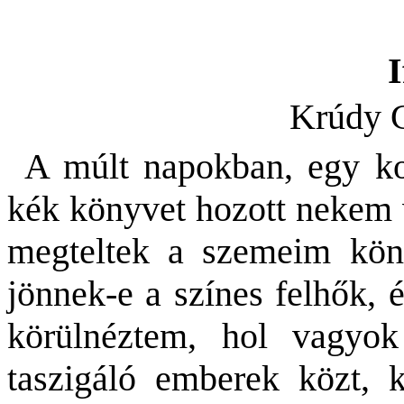
I
Krúdy 
A múlt napokban, egy ko
kék könyvet hozott nekem v
megteltek a szemeim könn
jönnek-e a színes felhők, é
körülnéztem, hol vagyok
taszigáló emberek közt, 