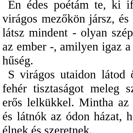
Én édes poétám te, ki if
virágos mezőkön jársz, és
látsz mindent - olyan szé
az ember -, amilyen igaz a
hűség.
S virágos utaidon látod 
fehér tisztaságot meleg s
erős
lelkükkel
. Mintha az 
és
látnók
az ódon házat, ho
élnek és szeretnek.