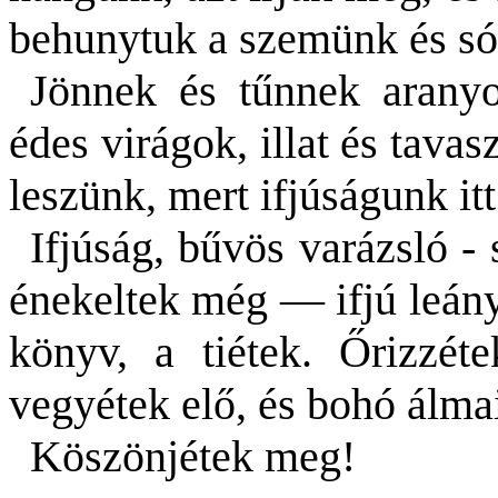
behunytuk a szemünk és só
Jönnek és tűnnek aranyos
édes virágok, illat és tavas
leszünk, mert ifjúságunk it
Ifjúság, bűvös varázsló -
énekeltek még — ifjú leán
könyv, a tiétek. Őrizzét
vegyétek elő, és bohó álmai
Köszönjétek meg!