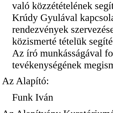
való közzétételének segít
Krúdy Gyulával kapcsola
rendezvények szervezése
közismerté tételük segíté
Az író munkásságával f
tevékenységének megism
Az Alapító:
Funk Iván