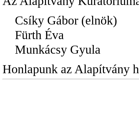
Az Alapítvány Kuratóriumá
Csíky Gábor (elnök)
Fürth Éva
Munkácsy Gyula
Honlapunk az Alapítvány hi